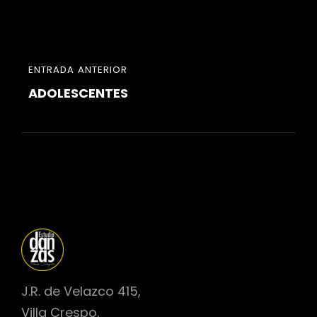
e
t
i
b
t
l
o
e
o
r
k
Navegación
ENTRADA
ENTRADA ANTERIOR
de
ADOLESCENTES
ANTERIOR
entradas
J.R. de Velazco 415,
Villa Crespo.